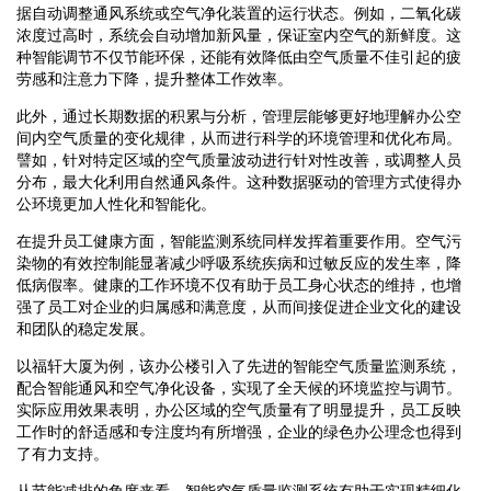
据自动调整通风系统或空气净化装置的运行状态。例如，二氧化碳
浓度过高时，系统会自动增加新风量，保证室内空气的新鲜度。这
种智能调节不仅节能环保，还能有效降低由空气质量不佳引起的疲
劳感和注意力下降，提升整体工作效率。
此外，通过长期数据的积累与分析，管理层能够更好地理解办公空
间内空气质量的变化规律，从而进行科学的环境管理和优化布局。
譬如，针对特定区域的空气质量波动进行针对性改善，或调整人员
分布，最大化利用自然通风条件。这种数据驱动的管理方式使得办
公环境更加人性化和智能化。
在提升员工健康方面，智能监测系统同样发挥着重要作用。空气污
染物的有效控制能显著减少呼吸系统疾病和过敏反应的发生率，降
低病假率。健康的工作环境不仅有助于员工身心状态的维持，也增
强了员工对企业的归属感和满意度，从而间接促进企业文化的建设
和团队的稳定发展。
以福轩大厦为例，该办公楼引入了先进的智能空气质量监测系统，
配合智能通风和空气净化设备，实现了全天候的环境监控与调节。
实际应用效果表明，办公区域的空气质量有了明显提升，员工反映
工作时的舒适感和专注度均有所增强，企业的绿色办公理念也得到
了有力支持。
从节能减排的角度来看，智能空气质量监测系统有助于实现精细化