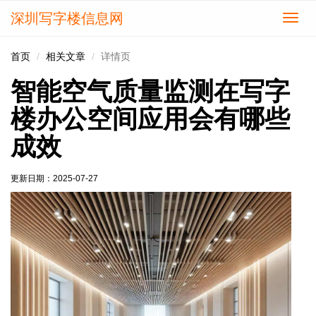
深圳写字楼信息网
切
换
导
首页
相关文章
详情页
航
智能空气质量监测在写字
楼办公空间应用会有哪些
成效
更新日期：
2025-07-27