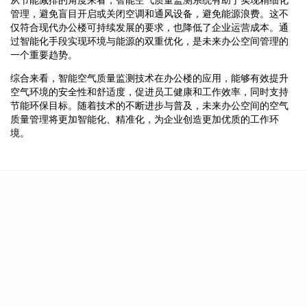
管理，避免盲目开启或关闭空调和通风设备，避免能源浪费。这不
仅符合现代办公楼可持续发展的要求，也降低了企业运营成本。通
过智能化手段实现环境与能源的双重优化，是未来办公空间管理的
一个重要趋势。
综合来看，智能空气质量监测技术在办公楼的应用，能够有效提升
空气环境的安全性和舒适度，促进员工健康和工作效率，同时支持
节能环保目标。随着技术的不断进步与普及，未来办公空间的空气
质量管理将更加智能化、精准化，为企业创造更加优质的工作环
境。